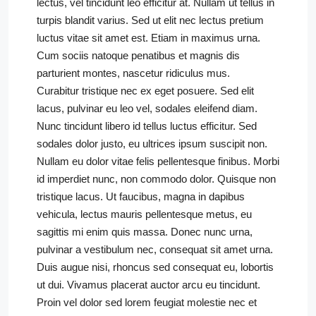
lectus, vel tincidunt leo efficitur at. Nullam ut tellus in
turpis blandit varius. Sed ut elit nec lectus pretium
luctus vitae sit amet est. Etiam in maximus urna.
Cum sociis natoque penatibus et magnis dis
parturient montes, nascetur ridiculus mus.
Curabitur tristique nec ex eget posuere. Sed elit
lacus, pulvinar eu leo vel, sodales eleifend diam.
Nunc tincidunt libero id tellus luctus efficitur. Sed
sodales dolor justo, eu ultrices ipsum suscipit non.
Nullam eu dolor vitae felis pellentesque finibus. Morbi
id imperdiet nunc, non commodo dolor. Quisque non
tristique lacus. Ut faucibus, magna in dapibus
vehicula, lectus mauris pellentesque metus, eu
sagittis mi enim quis massa. Donec nunc urna,
pulvinar a vestibulum nec, consequat sit amet urna.
Duis augue nisi, rhoncus sed consequat eu, lobortis
ut dui. Vivamus placerat auctor arcu eu tincidunt.
Proin vel dolor sed lorem feugiat molestie nec et